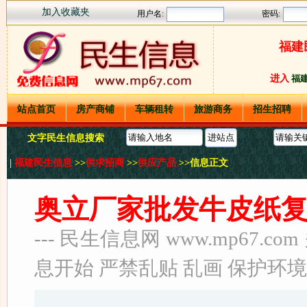
加入收藏夹
福建
进入
福
站点首页
房产商铺
车辆租转
旅游商务
招生招聘
文字民生信息搜索
|
福建民生信息
>>
供求招商
>>
供应产品
>>信息正文
奥立厂家批发牛皮纸
--- 民生信息网 www.mp67
息开始 严禁乱贴 乱画 保护环境