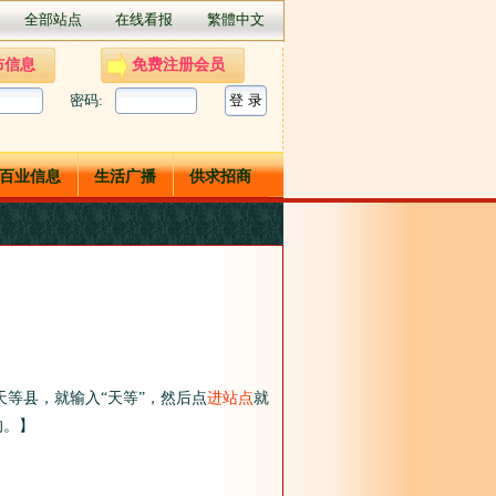
全部站点
在线看报
繁體中文
布信息
免费注册会员
密码:
百业信息
生活广播
供求招商
天等县，就输入“天等”，然后点
进站点
就
的。】