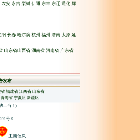
南
农安
永吉
梨树
伊通
东丰
东辽
通化
辉
沈阳
长春
哈尔滨
杭州
福州
济南
太原
延
省
山东省
山西省
湖南省
河南省
广东省
告发布
徽省
福建省
江西省
山东省
青海省
宁夏区
新疆区
防上当！)
91号-9
工商信息