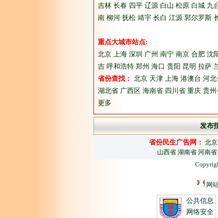
吉林
长春
四平
辽源
白山
松原
白城
九
南
柳河
抚松
靖宇
长白
江源
郭尔罗斯
重点大城市站点:
北京
上海
深圳
广州
南宁
南京
合肥
沈
吉
呼和浩特
郑州
海口
贵阳
昆明
拉萨
省份查找：
北京
天津
上海
港澳台
河北
湖北省
广西区
海南省
四川省
重庆
贵州
更多
发布
省份民生广告网：
北京
山西省
湖南省
河南省
Copyrig
网站
公共信息
网络安全