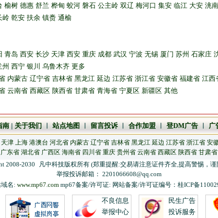
台
榆树
德惠
舒兰
桦甸
蛟河
磐石
公主岭
双辽
梅河口
集安
临江
大安
洮
长岭
乾安
扶余
镇赉
通榆
阳
青岛
西安
长沙
天津
西安
重庆
成都
武汉
宁波
无锡
厦门
苏州
石家庄
兰州
西宁
银川
乌鲁木齐
更多
省
内蒙古
辽宁省
吉林省
黑龙江
延边
江苏省
浙江省
安徽省
福建省
江西
省
云南省
西藏区
陕西省
甘肃省
青海省
宁夏区
新疆区
其他
指南
|
关于我们
︱
站点地图
︱
留言投诉
︱
合作加盟
︱
登DM广告
︱
广
天津
上海
港澳台
河北省
内蒙古
辽宁省
吉林省
黑龙江
延边
江苏省
浙江省
安
广东省
湖北省
广西区
海南省
四川省
重庆
贵州省
云南省
西藏区
陕西省
甘肃省
ht 2008-2030
凡中科技版权所有 (郑重提醒:交易请注意证件齐全,提高警惕，谨
举报投诉邮箱： 2201066608@qq.com
域名:
www.mp67.com
mp67备案/许可证: 网站备案/许可证编号：桂ICP备110029
不良信息
民生广告
举报中心
投诉服务