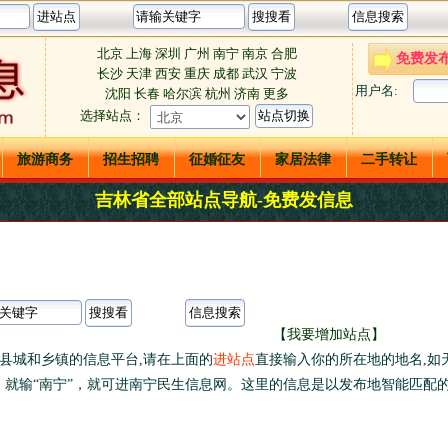
北京
上海
深圳
广州
南宁
南京
合肥
免费发
长沙
天津
西安
重庆
成都
武汉
宁波
用户名:
沈阳
长春
哈尔滨
杭州
济南
更多
选择站点
：
旅游商务
招生招聘
征婚征友
家居法律
二手转让
吉林省全部站点导航-免费发信息
【我要增加站点】
有县城和乡镇的信息平台,请在上面的
进站点
直接输入你的所在地的地名,如
就输“南宁”，就可进南宁民生信息网。这里的信息是以发布地智能匹配