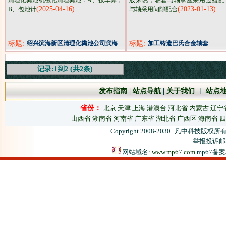
清理化粪池机械化清理粪池：A、按车算；
般来说，轴套与轴承座采用过盈配
(2025-04-16)
(2023-01-13)
B、包池计
与轴采用间隙配合
标题:
绍兴滨海新区清理化粪池公司滨海
标题:
加工铸造巴氏合金轴套
新区环卫抽粪公司
记录:1到2 (共2条)
发布指南
|
站点导航
|
关于我们
︱
站点
省份：
北京
天津
上海
港澳台
河北省
内蒙古
辽宁
山西省
湖南省
河南省
广东省
湖北省
广西区
海南省
四
Copyright 2008-2030
凡中科技版权所有
举报投诉邮箱：
网站域名:
www.mp67.com
mp67备案