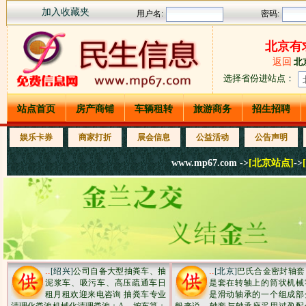
加入收藏夹
北京有
返回
北
选择省份进站点
：
站点首页
房产商铺
车辆租转
旅游商务
招生招聘
娱乐卡券
商家打折
展会信息
公益活动
公告声明
www.mp67.com ->
[北京站点]
->
..
..
[绍兴]
公司自备大型抽粪车、抽
[北京]
巴氏合金密封轴套
泥浆车、吸污车、高压疏通车日
是套在转轴上的筒状机械
租月租欢迎来电咨询 抽粪车专业
是滑动轴承的一个组成部