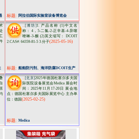
桶
标题:
阿拉伯国际实验室设备博览会
WHXLabsDubai2026
..
术
[潍坊]
1. 产品名称 (1)中文名
处
称： 4，5-二氯-2-正辛基-4-异噻
工
唑啉-3-酮 (2)英文缩写： DCOIT
件
(2025-05-16)
2.CAS#: 64359-81-5 3.分子
柱
标题:
船舶防污剂、海洋防腐DCOIT生产
厂家山东潍坊裕滨
..
叠
[北京]
2025年德国杜塞尔多夫国
自
际医院设备展览会Medica 展会时
原
间：2025年11月17-20日 展会地
均
点：德国杜塞尔多夫国际展览中心 主办单
(2025-02-25)
位：德国
标题:
Medica