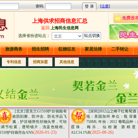
免费发
上海供求招商信息汇总
返回
上海民生信息网
选择省份进站点
：
旅游商务
招生招聘
征婚征友
家居法律
二手转让
专利信息
招商加盟
其他信息
..
..
[北京]
雷克兰G1510护目镜能有
[深圳]
2012山之峰干红葡萄酒 
效防刮擦、防冲击、防化学品飞
地：美国加州 单位：瓶 容量
溅，护目镜弹性织物头带，可轻
750ML 年份：2012 葡萄品种
松调节松紧，透明镜片，浅蓝色镜框。
霞珠、梅乐、仙粉黛 酒精度
(2026-01-23)
(2025-08-26)
1510护目镜符合ANS
ALC14.1%B