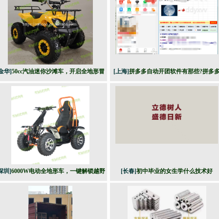
金华]
50cc汽油迷你沙滩车，开启全地形冒
[上海]
拼多多自动开团软件有那些?拼多
险之旅​，解锁乐趣驾驶体验！
全自动补单软件出评开团参团评价
深圳]
6000W电动全地形车，一键解锁越野
[长春]
初中毕业的女生学什么技术好
新高度！