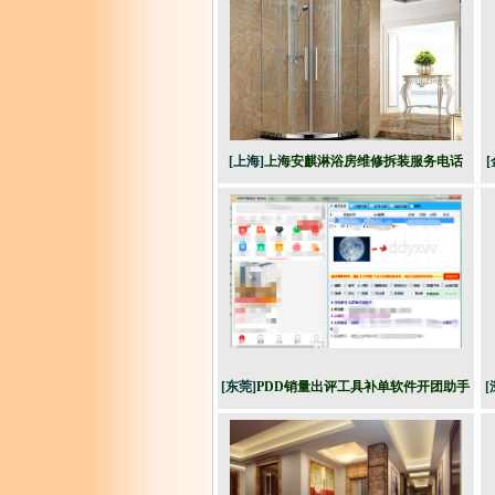
[上海]
上海安麒淋浴房维修拆装服务电话
[
62085982专业服务有保障
[东莞]
PDD销量出评工具补单软件开团助手
[