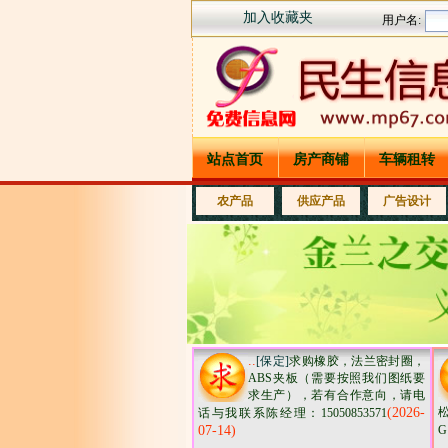
加入收藏夹
站点首页
房产商铺
车辆租转
农产品
供应产品
广告设计
..
[保定]
求购橡胶，法兰密封圈，
ABS夹板（需要按照我们图纸要
求生产），若有合作意向，请电
(2026-
话与我联系陈经理：15050853571
07-14)
G