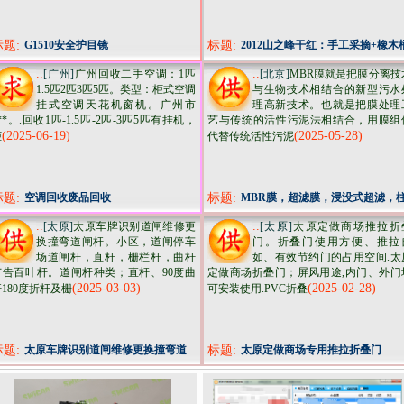
标题:
G1510安全护目镜
标题:
2012山之峰干红：手工采摘+橡木
陈酿，这瓶酒把加州的阳光酿成
..
..
[广州]
广州回收二手空调：1匹
[北京]
MBR膜就是把膜分离技
1.5匹2匹3匹5匹。类型：柜式空调
与生物技术相结合的新型污水
挂式空调天花机窗机。广州市
理高新技术。也就是把膜处理
**。.回收1匹-1.5匹-2匹-3匹5匹有挂机，
艺与传统的活性污泥法相结合，用膜组
(2025-06-19)
(2025-05-28)
柜
代替传统活性污泥
标题:
空调回收废品回收
标题:
MBR膜，超滤膜，浸没式超滤，
式超滤，平板膜，中空纤维膜
..
..
[太原]
太原车牌识别道闸维修更
[太原]
太原定做商场推拉折
换撞弯道闸杆。小区，道闸停车
门。折叠门使用方便、推拉
场道闸杆，直杆，栅栏杆，曲杆
如、有效节约门的占用空间.太
广告百叶杆。道闸杆种类；直杆、90度曲
定做商场折叠门；屏风用途,内门、外门
(2025-03-03)
(2025-02-28)
180度折杆及栅
可安装使用.PVC折叠
标题:
太原车牌识别道闸维修更换撞弯道
标题:
太原定做商场专用推拉折叠门
闸杆