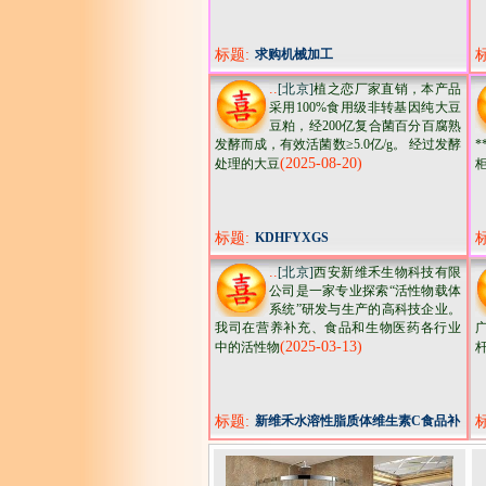
标题:
求购机械加工
..
[北京]
植之恋厂家直销，本产品
采用100%食用级非转基因纯大豆
豆粕，经200亿复合菌百分百腐熟
发酵而成，有效活菌数≥5.0亿/g。 经过发酵
*
(2025-08-20)
处理的大豆
标题:
KDHFYXGS
..
[北京]
西安新维禾生物科技有限
公司是一家专业探索“活性物载体
系统”研发与生产的高科技企业。
我司在营养补充、食品和生物医药各行业
(2025-03-13)
中的活性物
杆
标题:
新维禾水溶性脂质体维生素C食品补
充剂维C粉散装VC粉支持拿样