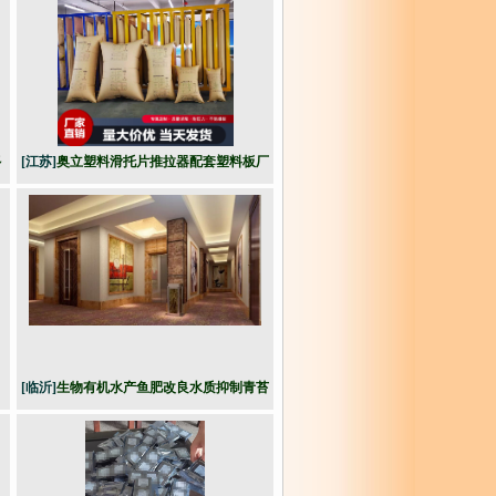
多
[江苏]
奥立塑料滑托片推拉器配套塑料板厂
家
[临沂]
生物有机水产鱼肥改良水质抑制青苔
微生物菌剂氨基酸水产肥水