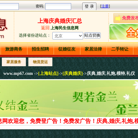
免费发
上海庆典婚庆汇总
返回
上海民生信息网
选择省份进站点
：
旅游商务
招生招聘
征婚征友
家居法律
二手转让
家居服务
物流货运
www.mp67.com ->
[上海站点]
->
[庆典婚庆]
->庆典,婚庆,礼炮,模特,礼仪
息网欢迎您，免费登广告！免费发广告！庆典,婚庆,礼炮,模