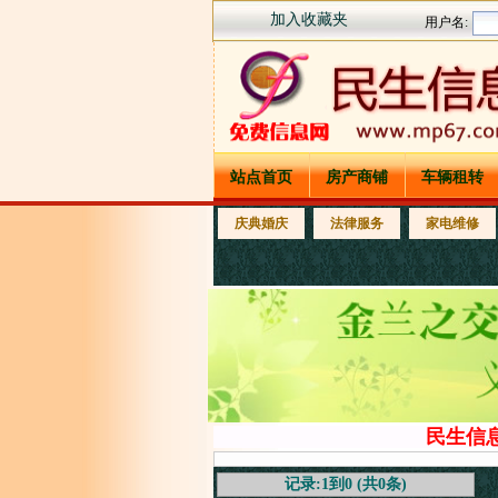
加入收藏夹
站点首页
房产商铺
车辆租转
庆典婚庆
法律服务
家电维修
民生信
记录:1到0 (共0条)