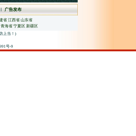
︱
广告发布
建省
江西省
山东省
青海省
宁夏区
新疆区
防上当！)
91号-9