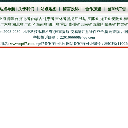
站点导航
|
关于我们
︱
站点地图
︱
留言投诉
︱
合作加盟
︱
登DM广告
上海
港澳台
河北省
内蒙古
辽宁省
吉林省
黑龙江
延边
江苏省
浙江省
安徽省
福
广东省
湖北省
广西区
海南省
四川省
重庆
贵州省
云南省
西藏区
陕西省
甘肃省
ht 2008-2030
凡中科技版权所有 (郑重提醒:交易请注意证件齐全,提高警惕，谨
举报投诉邮箱： 2201066608@qq.com
域名:
www.mp67.com
mp67备案/许可证: 网站备案/许可证编号：桂ICP备110029