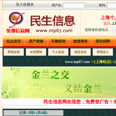
加入收藏夹
上海个
返回
上
选择省份进站点
：
站点首页
房产商铺
车辆租转
旅游商务
招生招聘
男找女性
女找男性
个人征友
创业合伙
寻找友人
www.mp67.com ->
[上海站点]
->
民生信息网欢迎您，免费登广告！免
记录:1到0 (共0条)