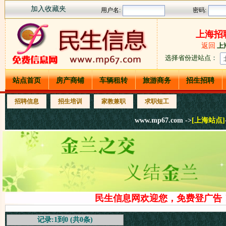
加入收藏夹
上海招
返回
上
选择省份进站点
：
站点首页
房产商铺
车辆租转
旅游商务
招生招聘
招聘信息
招生培训
家教兼职
求职短工
www.mp67.com ->
[上海站点]
民生信息网欢迎您，免费登广告！
记录:1到0 (共0条)