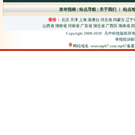
发布指南
|
站点导航
|
关于我们
︱
站点
省份：
北京
天津
上海
港澳台
河北省
内蒙古
辽宁
山西省
湖南省
河南省
广东省
湖北省
广西区
海南省
四
Copyright 2008-2030
凡中科技版权所有
举报投诉邮箱：
网站域名:
www.mp67.com
mp67备案